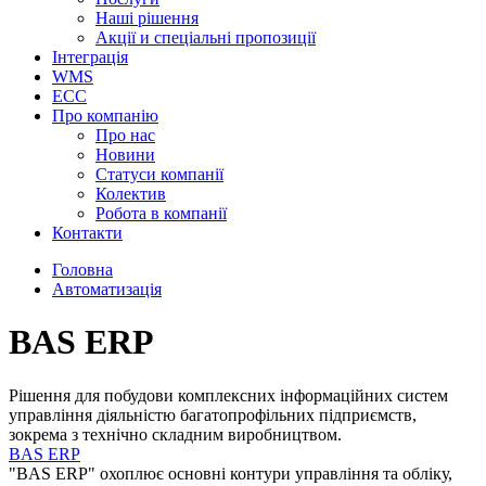
Наші рішення
Акції и спеціальні пропозиції
Інтеграція
WMS
ECC
Про компанію
Про нас
Новини
Cтатуси компанії
Колектив
Робота в компанії
Контакти
Головна
Автоматизація
BAS ERP
Рішення для побудови комплексних інформаційних систем
управління діяльністю багатопрофільних підприємств,
зокрема з технічно складним виробництвом.
BAS ERP
"BAS ERP" охоплює основні контури управління та обліку,