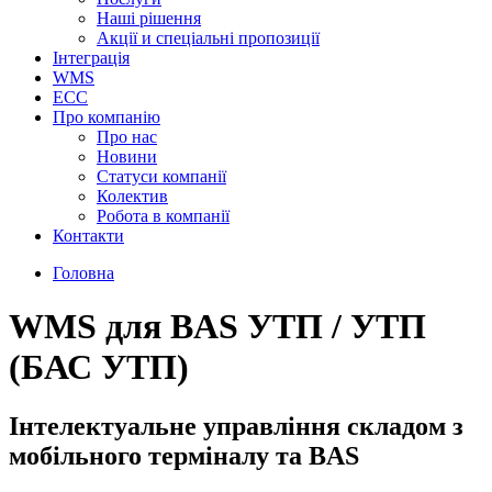
Наші рішення
Акції и спеціальні пропозиції
Інтеграція
WMS
ECC
Про компанію
Про нас
Новини
Cтатуси компанії
Колектив
Робота в компанії
Контакти
Головна
WMS для BAS УТП / УТП
(БАС УТП)
Інтелектуальне управління складом з
мобільного терміналу та BAS