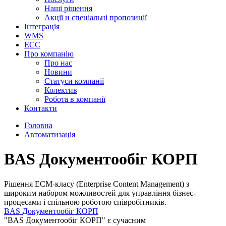
Наші рішення
Акції и спеціальні пропозиції
Інтеграція
WMS
ECC
Про компанію
Про нас
Новини
Cтатуси компанії
Колектив
Робота в компанії
Контакти
Головна
Автоматизація
BAS Документообіг КОРП
Рішення ECM-класу (Enterprise Content Management) з
широким набором можливостей для управління бізнес-
процесами і спільною роботою співробітників.
BAS Документообіг КОРП
"BAS Документообіг КОРП" є сучасним