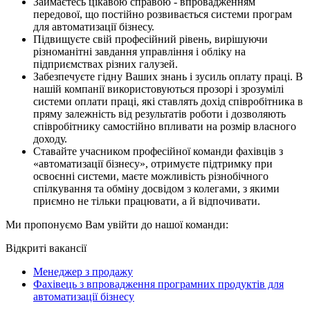
Займаєтесь цікавою справою - впровадженням
передової, що постійно розвивається системи програм
для автоматизації бізнесу.
Підвищуєте свій професійний рівень, вирішуючи
різноманітні завдання управління і обліку на
підприємствах різних галузей.
Забезпечуєте гідну Ваших знань і зусиль оплату праці. В
нашій компанії використовуються прозорі і зрозумілі
системи оплати праці, які ставлять дохід співробітника в
пряму залежність від результатів роботи і дозволяють
співробітнику самостійно впливати на розмір власного
доходу.
Ставайте учасником професійної команди фахівців з
«автоматизації бізнесу», отримуєте підтримку при
освоєнні системи, маєте можливість різнобічного
спілкування та обміну досвідом з колегами, з якими
приємно не тільки працювати, а й відпочивати.
Ми пропонуємо Вам увійти до нашої команди:
Відкриті вакансії
Менеджер з продажу
Фахівець з впровадження програмних продуктів для
автоматизації бізнесу