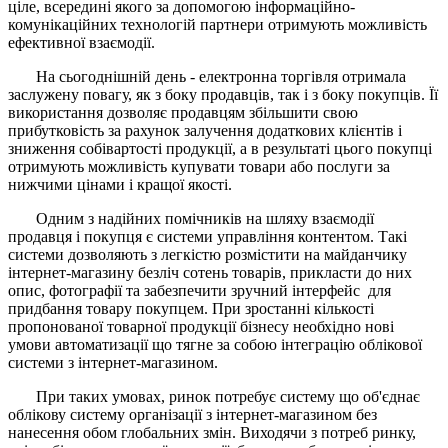
ціле, всередині якого за допомогою інформаційно-
комунікаційних технологій партнери отримують можливість
ефективної взаємодії.
На сьогоднішній день - електронна торгівля отримала
заслужену повагу, як з боку продавців, так і з боку покупців. Її
використання дозволяє продавцям збільшити свою
прибутковість за рахунок залучення додаткових клієнтів і
зниження собівартості продукції, а в результаті цього покупці
отримують можливість купувати товари або послуги за
нижчими цінами і кращої якості.
Одним з надійних помічників на шляху взаємодії
продавця і покупця є системи управління контентом. Такі
системи дозволяють з легкістю розмістити на майданчику
інтернет-магазину безліч сотень товарів, прикласти до них
опис, фотографії та забезпечити зручний інтерфейс для
придбання товару покупцем. При зростанні кількості
пропонованої товарної продукції бізнесу необхідно нові
умови автоматизації що тягне за собою інтеграцію облікової
системи з інтернет-магазином.
При таких умовах, ринок потребує систему що об'єднає
облікову систему організації з інтернет-магазином без
нанесення обом глобальних змін. Виходячи з потреб ринку,