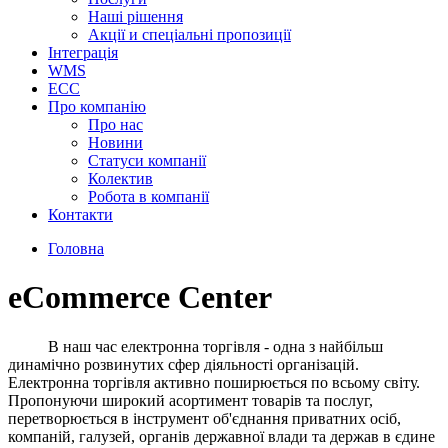
Наші рішення
Акції и спеціальні пропозиції
Інтеграція
WMS
ECC
Про компанію
Про нас
Новини
Cтатуси компанії
Колектив
Робота в компанії
Контакти
Головна
eCommerce Center
В наш час електронна торгівля - одна з найбільш
динамічно розвинутих сфер діяльності організацій.
Електронна торгівля активно поширюється по всьому світу.
Пропонуючи широкий асортимент товарів та послуг,
перетворюється в інструмент об'єднання приватних осіб,
компаній, галузей, органів державної влади та держав в єдине