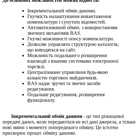
До основних можливостей можна віднести:
Інкрементальний обмін даними.
Гнучкість налаштування вивантаження
номенклатури і супутніх відомостей.
Автоматизований обмін, з використанням
звичних механізмів BAS.
Гнучкі можливості опису номенклатури.
Дозволяє управляти структурою каталогів,
що виводяться на сайт.
Можливість подальшого розширення
взаємодії з іншими системами електронної
торгівлі.
Централізоване управління будь-якою
кількістю торгових майданчиків.
BAS надає зручні та звичні засоби
редагування.
Подальше редагування, розширення
функціоналу.
Інкрементальний обмін даними
- це тип різницевої
передачі даних, коли передаються не всі дані джерела, а тільки
нові зміни з моменту попереднього обміну. Це істотно
прискорює процес обміну даними.