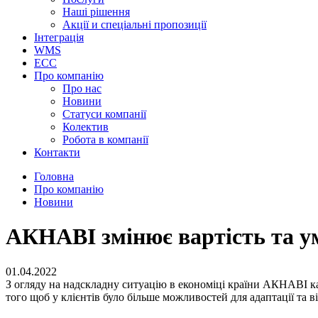
Наші рішення
Акції и спеціальні пропозиції
Інтеграція
WMS
ECC
Про компанію
Про нас
Новини
Cтатуси компанії
Колектив
Робота в компанії
Контакти
Головна
Про компанію
Новини
АКНАВІ змінює вартість та ум
01.04.2022
З огляду на надскладну ситуацію в економіці країни АКНАВІ 
того щоб у клієнтів було більше можливостей для адаптації та в