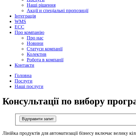
Наші рішення
Акції и спеціальні пропозиції
Інтеграція
WMS
ECC
Про компанію
Про нас
Новини
Cтатуси компанії
Колектив
Робота в компанії
Контакти
Головна
Послуги
Наші послуги
Консультації по вибору прогр
Відправити запит
Лінійка продуктів для автоматизації бізнесу включає велику кі