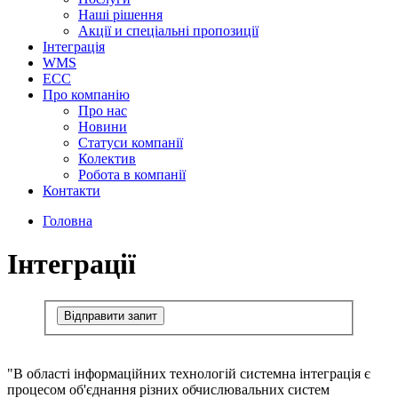
Наші рішення
Акції и спеціальні пропозиції
Інтеграція
WMS
ECC
Про компанію
Про нас
Новини
Cтатуси компанії
Колектив
Робота в компанії
Контакти
Головна
Інтеграції
Відправити запит
"В області інформаційних технологій системна інтеграція є
процесом об'єднання різних обчислювальних систем