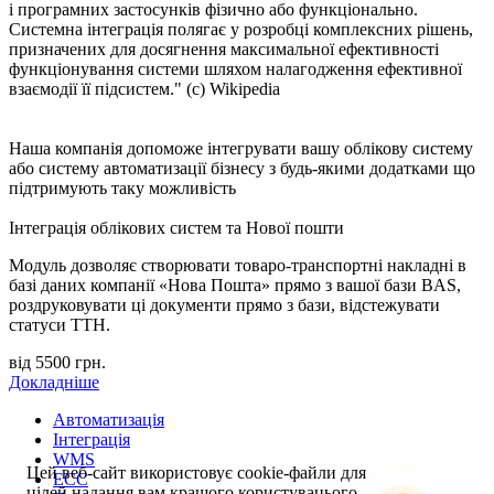
і програмних застосунків фізично або функціонально.
Системна інтеграція полягає у розробці комплексних рішень,
призначених для досягнення максимальної ефективності
функціонування системи шляхом налагодження ефективної
взаємодії її підсистем." (с) Wikipedia
Наша компанія допоможе інтегрувати вашу облікову систему
або систему автоматизації бізнесу з будь-якими додатками що
підтримують таку можливість
Інтеграція облікових систем та Нової пошти
Модуль дозволяє створювати товаро-транспортні накладні в
базі даних компанії «Нова Пошта» прямо з вашої бази BAS,
роздруковувати ці документи прямо з бази, відстежувати
статуси ТТН.
від 5500
грн.
Докладніше
Автоматизація
Інтеграція
WMS
Цей веб-сайт використовує cookie-файли для
ECC
цілей надання вам кращого користувацього