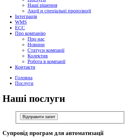
Наші рішення
Акції и спеціальні пропозиції
Інтеграція
WMS
ECC
Про компанію
Про нас
Новини
Cтатуси компанії
Колектив
Робота в компанії
Контакти
Головна
Послуги
Наші послуги
Відправити запит
Супровід програм для автоматизації