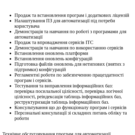
Продаж та встановлення програм і додаткових ліцензій
Налаштування ПЗ для автоматизації під потреби
користувача
Демонстрація та навчання по роботі з програмами для
автоматизації
Продаж та впровадження сервісів ІТС
Демонстрація та навчання по використанню сервісів
Встановлення оновлень платформи
Встановлення оновлень конфігурацій
Підготовка файлів оновлень для нетипових (знятих з
підтримки) конфігурацій
Регламентні роботи по забезпеченню працездатності
програм і сервісів.
Тестування та виправлення інформаційних баз:
перевірка посилальної цілісності, перевірка логічної
цілісності, реіндексація таблиць інформаційних баз,
реструктуризація таблиць інформаційних баз.
Консультування що до функціоналу програм і сервісів
Персональні консультації зі складних питань обліку та
роботи
Технічне обслуговування програм для автоматизації