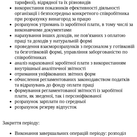
тарифної), відрядної та їх різновидів
використання показників ефективності діяльності
організації і безпосередньо конкретного співробітника
при розрахунку винагород за працю
розрахунок утримань із заробітної плати, в тому числі за
виконавчими документами
нарахування інших доходів, не пов'язаних з оплатою
праці та доходів у натуральній формі
проведення взаєморозрахунків з персоналом у готівковій
та безготівковій формі, управління заборгованістю по
співробітниках
аналіз нарахованої заробітної плати з використанням
внутрішньої аналітичної звітності
отримання уніфікованих звітних форм
обчислення регламентованих законодавством податків
та відрахувань до фонду оплати праці
формування регламентованої звітності із заробітної
плати, як зведеної, так і персоніфікованої
розрахунок зарплати по середньої
розрахунок резерву відпусток
Закриття періоду:
Виконання завершальних операцій періоду: розподіл