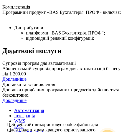
Комплектація
Програмний продукт «BAS Бухгалтерія. ПРОФ» включає:
Дистрибутиви:
платформи "BAS Бухгалтерія. ПРОФ";
відповідній редакції конфігурації;
Додаткові послуги
Супровід програм для автоматизації
Абонентський супровід програм для автоматизації бізнесу
від 1 200.00
Докладніше
Доставка та встановлення
Доставка придбаних програмних продуктів здійснюється
безкоштовно.
Докладніше
Автоматизація
Інтеграція
WMS
Цей веб-сайт використовує cookie-файли для
ECC
цілей надання вам кращого користувацього
Про компанію