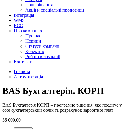
Наші рішення
Акції и спеціальні пропозиції
Інтеграція
WMS
ECC
Про компанію
Про нас
Новини
Cтатуси компанії
Колектив
Робота в компанії
Контакти
Головна
Автоматизація
BAS Бухгалтерія. КОРП
BAS Бухгалтерія КОРП – програмне рішення, яке поєднує у
собі бухгалтерський облік та розрахунок заробітної плат
36 000.00