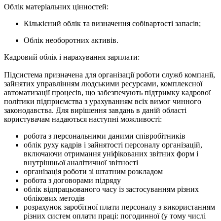
Облік матеріальних цінностей:
Кількісний облік та визначення собівартості запасів;
Облік необоротних активів.
Кадровий облік і нарахування зарплати:
Підсистема призначена для організації роботи служб компанії,
зайнятих управлінням людськими ресурсами, комплексної
автоматизації процесів, що забезпечують підтримку кадрової
політики підприємства з урахуванням всіх вимог чинного
законодавства. Для вирішення завдань в даній області
користувачам надаються наступні можливості:
робота з персональними даними співробітників
облік руху кадрів і зайнятості персоналу організацій,
включаючи отримання уніфікованих звітних форм і
внутрішньої аналітичної звітності
організація роботи зі штатним розкладом
робота з договорами підряду
облік відпрацьованого часу із застосуванням різних
облікових методів
розрахунок заробітної плати персоналу з використанням
різних систем оплати праці: погодинної (у тому числі