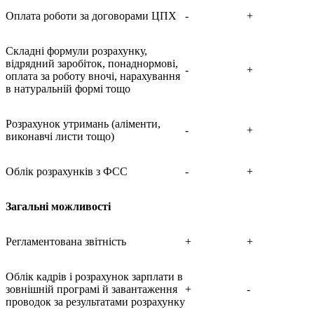
Оплата роботи за договорами ЦПХ
-
+
Складні формули розрахунку,
відрядний заробіток, понаднормові,
-
+
оплата за роботу вночі, нарахування
в натуральній формі тощо
Розрахунок утримань (аліменти,
-
+
виконавчі листи тощо)
Облік розрахунків з ФСС
-
+
Загальні можливості
Регламентована звітність
+
+
Облік кадрів і розрахунок зарплати в
зовнішній програмі й завантаження
+
-
проводок за результатами розрахунку