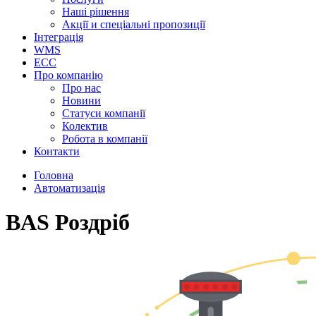
Наші рішення
Акції и спеціальні пропозиції
Інтеграція
WMS
ECC
Про компанію
Про нас
Новини
Cтатуси компанії
Колектив
Робота в компанії
Контакти
Головна
Автоматизація
BAS Роздріб